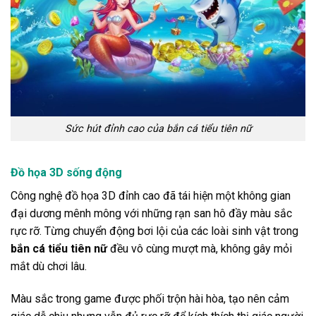
Sức hút đỉnh cao của bắn cá tiểu tiên nữ
Đồ họa 3D sống động
Công nghệ đồ họa 3D đỉnh cao đã tái hiện một không gian
đại dương mênh mông với những rạn san hô đầy màu sắc
rực rỡ. Từng chuyển động bơi lội của các loài sinh vật trong
bắn cá tiểu tiên nữ
đều vô cùng mượt mà, không gây mỏi
mắt dù chơi lâu.
Màu sắc trong game được phối trộn hài hòa, tạo nên cảm