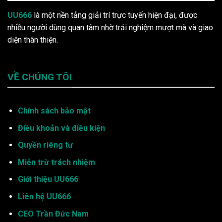
UU666
là một nền tảng giải trí trực tuyến hiện đại, được
nhiều người dùng quan tâm nhờ trải nghiệm mượt mà và giao
diện thân thiện.
VỀ CHÚNG TÔI
Chính sách bảo mật
Điều khoản và điều kiện
Quyền riêng tư
Miễn trừ trách nhiệm
Giới thiệu UU666
Liên hệ UU666
CEO Trần Đức Nam