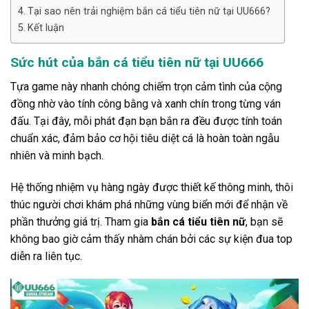
Tại sao nên trải nghiệm bắn cá tiểu tiên nữ tại UU666?
Kết luận
Sức hút của bắn cá tiểu tiên nữ tại UU666
Tựa game này nhanh chóng chiếm trọn cảm tình của cộng
đồng nhờ vào tính công bằng và xanh chín trong từng ván
đấu. Tại đây, mỗi phát đạn bạn bắn ra đều được tính toán
chuẩn xác, đảm bảo cơ hội tiêu diệt cá là hoàn toàn ngẫu
nhiên và minh bạch.
Hệ thống nhiệm vụ hàng ngày được thiết kế thông minh, thôi
thúc người chơi khám phá những vùng biển mới để nhận về
phần thưởng giá trị. Tham gia
bắn cá tiểu tiên nữ
, bạn sẽ
không bao giờ cảm thấy nhàm chán bởi các sự kiện đua top
diễn ra liên tục.