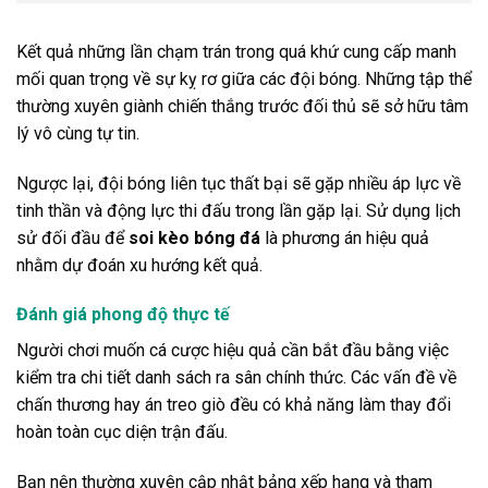
Kết quả những lần chạm trán trong quá khứ cung cấp manh
mối quan trọng về sự kỵ rơ giữa các đội bóng. Những tập thể
thường xuyên giành chiến thắng trước đối thủ sẽ sở hữu tâm
lý vô cùng tự tin.
Ngược lại, đội bóng liên tục thất bại sẽ gặp nhiều áp lực về
tinh thần và động lực thi đấu trong lần gặp lại. Sử dụng lịch
sử đối đầu để
soi kèo bóng đá
là phương án hiệu quả
nhằm dự đoán xu hướng kết quả.
Đánh giá phong độ thực tế
Người chơi muốn cá cược hiệu quả cần bắt đầu bằng việc
kiểm tra chi tiết danh sách ra sân chính thức. Các vấn đề về
chấn thương hay án treo giò đều có khả năng làm thay đổi
hoàn toàn cục diện trận đấu.
Bạn nên thường xuyên cập nhật bảng xếp hạng và tham