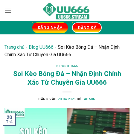
Bỏ
qua
nội
dung
ĐĂNG NHẬP
ĐĂNG KÝ
Trang chủ
-
Blog UU666
-
Soi Kèo Bóng Đá – Nhận Định
Chính Xác Từ Chuyên Gia UU666
BLOG UU666
Soi Kèo Bóng Đá – Nhận Định Chính
Xác Từ Chuyên Gia UU666
ĐĂNG VÀO
20.04.2026
BỞI
ADMIN
20
Th4