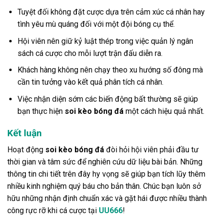
Tuyệt đối không đặt cược dựa trên cảm xúc cá nhân hay
tình yêu mù quáng đối với một đội bóng cụ thể.
Hội viên nên giữ kỷ luật thép trong việc quản lý ngân
sách cá cược cho mỗi lượt trận đấu diễn ra.
Khách hàng không nên chạy theo xu hướng số đông mà
cần tin tưởng vào kết quả phân tích cá nhân.
Việc nhận diện sớm các biến động bất thường sẽ giúp
bạn thực hiện
soi kèo bóng đá
một cách hiệu quả nhất.
Kết luận
Hoạt động
soi kèo bóng đá
đòi hỏi hội viên phải đầu tư
thời gian và tâm sức để nghiên cứu dữ liệu bài bản. Những
thông tin chi tiết trên đây hy vọng sẽ giúp bạn tích lũy thêm
nhiều kinh nghiệm quý báu cho bản thân. Chúc bạn luôn sở
hữu những nhận định chuẩn xác và gặt hái được nhiều thành
công rực rỡ khi cá cược tại
UU666
!