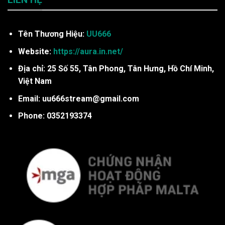
Tên Thương Hiệu:
UU666
Website:
https://aura.in.net/
Địa chỉ: 25 Số 55, Tân Phong, Tân Hưng, Hồ Chí Minh,
Việt Nam
Email:
uu666stream@gmail.com
Phone: 0352193374