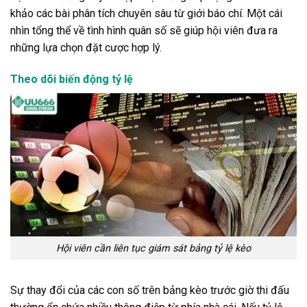
khảo các bài phân tích chuyên sâu từ giới báo chí. Một cái
nhìn tổng thể về tình hình quân số sẽ giúp hội viên đưa ra
những lựa chọn đặt cược hợp lý.
Theo dõi biến động tỷ lệ
Hội viên cần liên tục giám sát bảng tỷ lệ kèo
Sự thay đổi của các con số trên bảng kèo trước giờ thi đấu