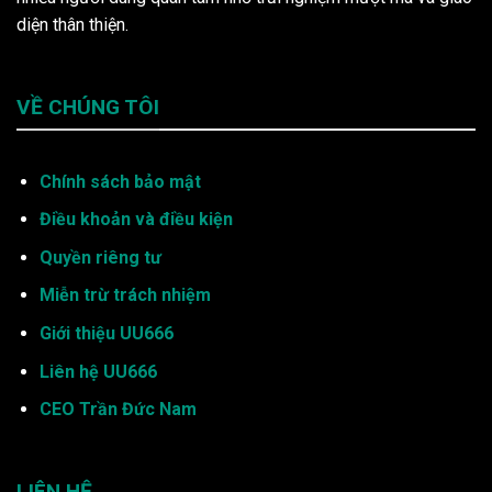
diện thân thiện.
VỀ CHÚNG TÔI
Chính sách bảo mật
Điều khoản và điều kiện
Quyền riêng tư
Miễn trừ trách nhiệm
Giới thiệu UU666
Liên hệ UU666
CEO Trần Đức Nam
LIÊN HỆ