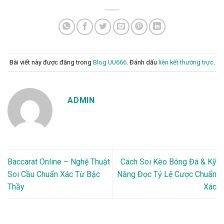
Bài viết này được đăng trong
Blog UU666
. Đánh dấu
liên kết thường trực
.
ADMIN
Baccarat Online – Nghệ Thuật
Cách Soi Kèo Bóng Đá & Kỹ
Soi Cầu Chuẩn Xác Từ Bậc
Năng Đọc Tỷ Lệ Cược Chuẩn
Thầy
Xác