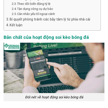
Theo dõi biến động tỷ lệ
Tận dụng công cụ dự báo
Cân nhắc yếu tố ngoại cảnh
Bí quyết phòng tránh các bẫy tâm lý từ phía nhà cái
Kết luận
Bản chất của hoạt động soi kèo bóng đá
Đôi nét về hoạt động soi kèo bóng đá