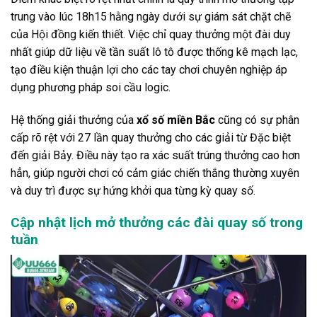
trung vào lúc 18h15 hằng ngày dưới sự giám sát chặt chẽ
của Hội đồng kiến thiết. Việc chỉ quay thưởng một đài duy
nhất giúp dữ liệu về tần suất lô tô được thống kê mạch lạc,
tạo điều kiện thuận lợi cho các tay chơi chuyên nghiệp áp
dụng phương pháp soi cầu logic.
Hệ thống giải thưởng của
xổ số miền Bắc
cũng có sự phân
cấp rõ rệt với 27 lần quay thưởng cho các giải từ Đặc biệt
đến giải Bảy. Điều này tạo ra xác suất trúng thưởng cao hơn
hẳn, giúp người chơi có cảm giác chiến thắng thường xuyên
và duy trì được sự hứng khởi qua từng kỳ quay số.
Cập nhật lịch mở thưởng các đài quay số trong
tuần