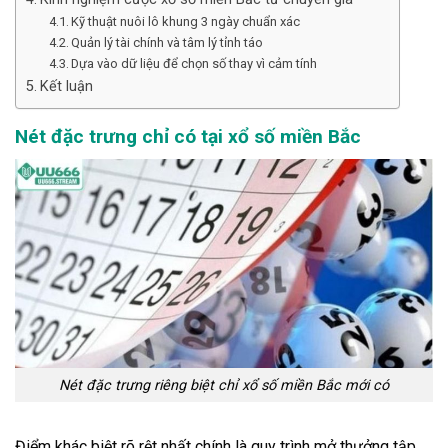
Kỹ thuật nuôi lô khung 3 ngày chuẩn xác
Quản lý tài chính và tâm lý tỉnh táo
Dựa vào dữ liệu để chọn số thay vì cảm tính
Kết luận
Nét đặc trưng chỉ có tại xổ số miền Bắc
Nét đặc trưng riêng biệt chỉ xổ số miền Bắc mới có
Điểm khác biệt rõ rệt nhất chính là quy trình mở thưởng tập