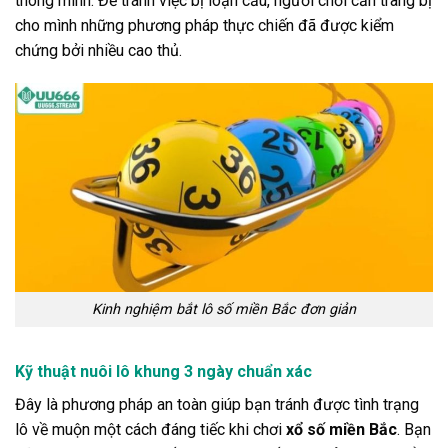
thông minh. Để tránh việc bị loạn cầu, người chơi cần trang bị
cho mình những phương pháp thực chiến đã được kiểm
chứng bởi nhiều cao thủ.
Kinh nghiệm bắt lô số miền Bắc đơn giản
Kỹ thuật nuôi lô khung 3 ngày chuẩn xác
Đây là phương pháp an toàn giúp bạn tránh được tình trạng
lô về muộn một cách đáng tiếc khi chơi
xổ số miền Bắc
. Bạn