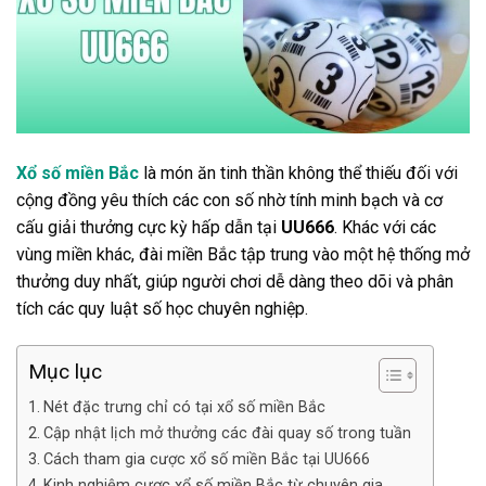
Xổ số miền Bắc
là món ăn tinh thần không thể thiếu đối với
cộng đồng yêu thích các con số nhờ tính minh bạch và cơ
cấu giải thưởng cực kỳ hấp dẫn tại
UU666
. Khác với các
vùng miền khác, đài miền Bắc tập trung vào một hệ thống mở
thưởng duy nhất, giúp người chơi dễ dàng theo dõi và phân
tích các quy luật số học chuyên nghiệp.
Mục lục
Nét đặc trưng chỉ có tại xổ số miền Bắc
Cập nhật lịch mở thưởng các đài quay số trong tuần
Cách tham gia cược xổ số miền Bắc tại UU666
Kinh nghiệm cược xổ số miền Bắc từ chuyên gia