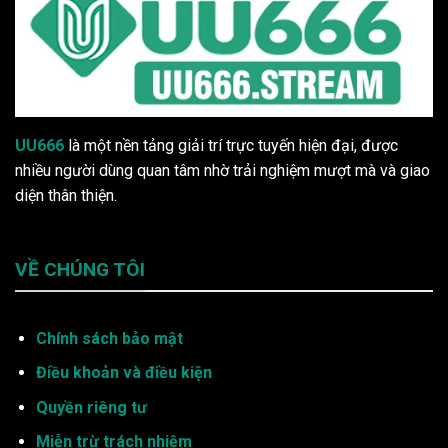
UU666
là một nền tảng giải trí trực tuyến hiện đại, được
nhiều người dùng quan tâm nhờ trải nghiệm mượt mà và giao
diện thân thiện.
VỀ CHÚNG TÔI
Chính sách bảo mật
Điều khoản và điều kiện
Quyền riêng tư
Miễn trừ trách nhiệm