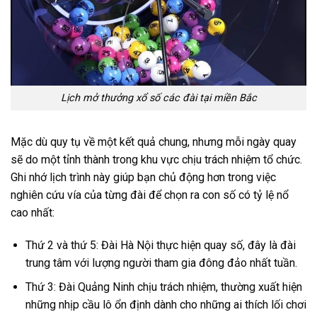
Lịch mở thưởng xổ số các đài tại miền Bắc
Mặc dù quy tụ về một kết quả chung, nhưng mỗi ngày quay
sẽ do một tỉnh thành trong khu vực chịu trách nhiệm tổ chức.
Ghi nhớ lịch trình này giúp bạn chủ động hơn trong việc
nghiên cứu vía của từng đài để chọn ra con số có tỷ lệ nổ
cao nhất:
Thứ 2 và thứ 5: Đài Hà Nội thực hiện quay số, đây là đài
trung tâm với lượng người tham gia đông đảo nhất tuần.
Thứ 3: Đài Quảng Ninh chịu trách nhiệm, thường xuất hiện
những nhịp cầu lô ổn định dành cho những ai thích lối chơi