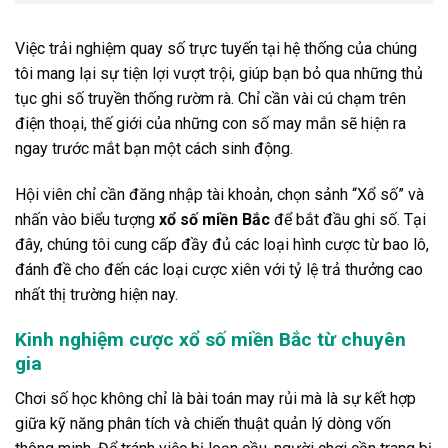
Việc trải nghiệm quay số trực tuyến tại hệ thống của chúng
tôi mang lại sự tiện lợi vượt trội, giúp bạn bỏ qua những thủ
tục ghi số truyền thống rườm rà. Chỉ cần vài cú chạm trên
điện thoại, thế giới của những con số may mắn sẽ hiện ra
ngay trước mắt bạn một cách sinh động.
Hội viên chỉ cần đăng nhập tài khoản, chọn sảnh “Xổ số” và
nhấn vào biểu tượng
xổ số miền Bắc
để bắt đầu ghi số. Tại
đây, chúng tôi cung cấp đầy đủ các loại hình cược từ bao lô,
đánh đề cho đến các loại cược xiên với tỷ lệ trả thưởng cao
nhất thị trường hiện nay.
Kinh nghiệm cược xổ số miền Bắc từ chuyên
gia
Chơi số học không chỉ là bài toán may rủi mà là sự kết hợp
giữa kỹ năng phân tích và chiến thuật quản lý dòng vốn