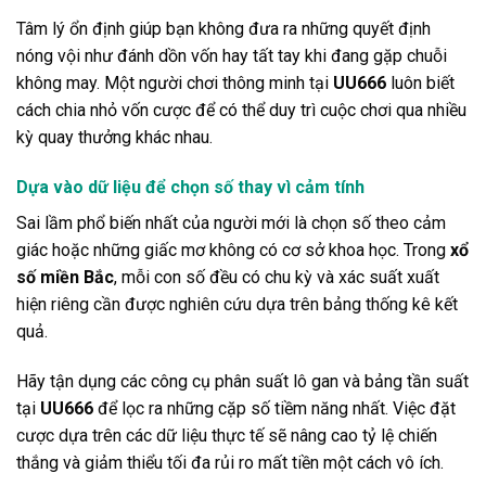
Tâm lý ổn định giúp bạn không đưa ra những quyết định
nóng vội như đánh dồn vốn hay tất tay khi đang gặp chuỗi
không may. Một người chơi thông minh tại
UU666
luôn biết
cách chia nhỏ vốn cược để có thể duy trì cuộc chơi qua nhiều
kỳ quay thưởng khác nhau.
Dựa vào dữ liệu để chọn số thay vì cảm tính
Sai lầm phổ biến nhất của người mới là chọn số theo cảm
giác hoặc những giấc mơ không có cơ sở khoa học. Trong
xổ
số miền Bắc
, mỗi con số đều có chu kỳ và xác suất xuất
hiện riêng cần được nghiên cứu dựa trên bảng thống kê kết
quả.
Hãy tận dụng các công cụ phân suất lô gan và bảng tần suất
tại
UU666
để lọc ra những cặp số tiềm năng nhất. Việc đặt
cược dựa trên các dữ liệu thực tế sẽ nâng cao tỷ lệ chiến
thắng và giảm thiểu tối đa rủi ro mất tiền một cách vô ích.