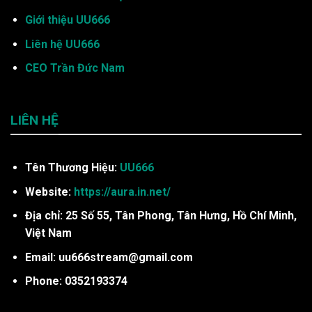
Giới thiệu UU666
Liên hệ UU666
CEO Trần Đức Nam
LIÊN HỆ
Tên Thương Hiệu:
UU666
Website:
https://aura.in.net/
Địa chỉ: 25 Số 55, Tân Phong, Tân Hưng, Hồ Chí Minh,
Việt Nam
Email:
uu666stream@gmail.com
Phone: 0352193374