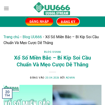
Bỏ
qua
nội
dung
ĐĂNG NHẬP
ĐĂNG KÝ
Trang chủ
-
Blog UU666
-
Xổ Số Miền Bắc – Bí Kíp Soi Cầu
Chuẩn Và Mẹo Cược Dễ Thắng
BLOG UU666
Xổ Số Miền Bắc – Bí Kíp Soi Cầu
Chuẩn Và Mẹo Cược Dễ Thắng
ĐĂNG VÀO
20.04.2026
BỞI
ADMIN
20
Th4