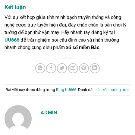
Kết luận
Với sự kết hợp giữa tính minh bạch truyền thống và công
nghệ cược trực tuyến hiện đại, đây chắc chắn là sân chơi lý
tưởng để bạn thử vận may. Hãy nhanh tay đăng ký tại
UU666
để trải nghiệm soi cầu đỉnh cao và nhận thưởng
nhanh chóng cùng siêu phẩm
xổ số miền Bắc
.
Bài viết này được đăng trong
Blog UU666
. Đánh dấu
liên kết thường trực
.
ADMIN